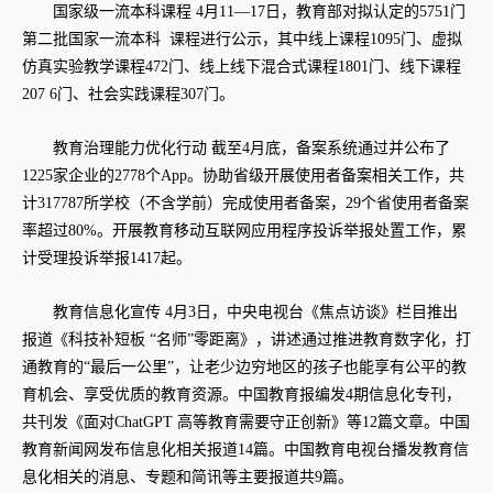
国家级一流本科课程 4月11—17日，教育部对拟认定的5751门
第二批国家一流本科 课程进行公示，其中线上课程1095门、虚拟
仿真实验教学课程472门、线上线下混合式课程1801门、线下课程
207 6门、社会实践课程307门。
教育治理能力优化行动 截至4月底，备案系统通过并公布了
1225家企业的2778个App。协助省级开展使用者备案相关工作，共
计317787所学校（不含学前）完成使用者备案，29个省使用者备案
率超过80%。开展教育移动互联网应用程序投诉举报处置工作，累
计受理投诉举报1417起。
教育信息化宣传 4月3日，中央电视台《焦点访谈》栏目推出
报道《科技补短板 “名师”零距离》，讲述通过推进教育数字化，打
通教育的“最后一公里”，让老少边穷地区的孩子也能享有公平的教
育机会、享受优质的教育资源。中国教育报编发4期信息化专刊，
共刊发《面对ChatGPT 高等教育需要守正创新》等12篇文章。中国
教育新闻网发布信息化相关报道14篇。中国教育电视台播发教育信
息化相关的消息、专题和简讯等主要报道共9篇。