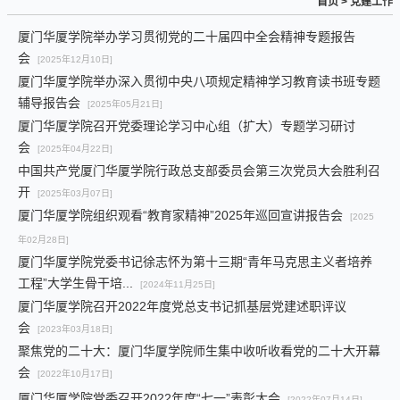
首页
>
党建工作
厦门华厦学院举办学习贯彻党的二十届四中全会精神专题报告
会
[2025年12月10日]
厦门华厦学院举办深入贯彻中央八项规定精神学习教育读书班专题
辅导报告会
[2025年05月21日]
厦门华厦学院召开党委理论学习中心组（扩大）专题学习研讨
会
[2025年04月22日]
中国共产党厦门华厦学院行政总支部委员会第三次党员大会胜利召
开
[2025年03月07日]
厦门华厦学院组织观看“教育家精神”2025年巡回宣讲报告会
[2025
年02月28日]
厦门华厦学院党委书记徐志怀为第十三期“青年马克思主义者培养
工程”大学生骨干培...
[2024年11月25日]
厦门华厦学院召开2022年度党总支书记抓基层党建述职评议
会
[2023年03月18日]
聚焦党的二十大：厦门华厦学院师生集中收听收看党的二十大开幕
会
[2022年10月17日]
厦门华厦学院党委召开2022年度“七一”表彰大会
[2022年07月14日]