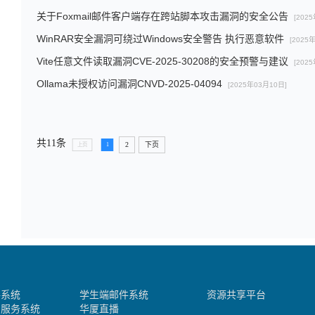
关于Foxmail邮件客户端存在跨站脚本攻击漏洞的安全公告
[202
WinRAR安全漏洞可绕过Windows安全警告 执行恶意软件
[2025
Vite任意文件读取漏洞CVE-2025-30208的安全预警与建议
[202
Ollama未授权访问漏洞CNVD-2025-04094
[2025年03月10日]
共11条
2
下页
上页
1
件系统
学生端邮件系统
资源共享平台
助服务系统
华厦直播