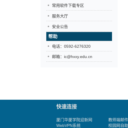
常用软件下载专区
服务大厅
安全公告
帮助
电话：0592-6276320
邮箱：ic@hxxy.edu.cn
快速连接
厦门华厦学院迎新网
教师端邮
WebVPN系统
校园网自