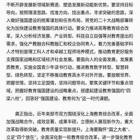
不断开辟发展新领域新赛道、塑造发展新动能新优势。要坚持目标
导向，按照理清思路、找准方向、找出重点、寻求突破的思路，深
入做好强国建设的统筹谋划和任务布局，将党的二十大战略部署转
化为加快建设教育强国的具体行动。要全力推进高等教育综合改
革，深入分析经济发展、产业转型、科技自立自强等对教育提出的
需求，强化产教融合科教融汇和校企协同育人，着力完善基础学科
人才特别是理工科人才和卓越工程师培养模式，推动教育更好服务
支撑国家战略和区域经济社会发展。要面向人的全面发展，发展素
质教育，实施全国青少年读书行动，推进教育数字转型、智慧转
型、绿色转型，坚定不移推动教育高水平对外开放。要放眼世界、
把握世情，坚持立足国情，坚持问题导向，聚焦关键环节和重点领
域，把握好教育强国建设的战略重点，搭建起建设教育强国的“四
梁八柱”，回答好“强国建设、教育何为”这一时代课题。
龚正指出，近年来部市双方围绕深化上海教育综合改革，全面
加强战略合作，成效显著、成果丰硕，立德树人展现新作为，重大
改革取得新突破，教育质量实现新提升。上海要胸怀“国之大者”、
立足“四个放在”，全面深化新一轮教育综合改革，进一步强化教育