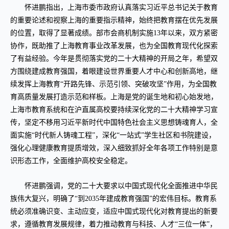
怀进鹏指出，上海市委市政府认真落实习近平总书记关于教育
的重要论述和视察上海的重要指示精神，始终把教育摆在优先发展
的位置，取得了显著成绩。部市会商机制实施13年以来，双方紧密
协作，既助推了上海教育事业改革发展，也为全国教育现代化探索
了有益经验。今年是贯彻落实党的二十大精神的开局之年，希望双
方围绕建成教育强国，着眼建设世界重要人才中心和创新高地，继
续发挥上海教育“开路先锋、示范引领、突破攻坚”作用，为全国教
育高质量发展打造示范和样板。上海是党的诞生地和初心始发地，
上海市教育系统和在沪直属高校要持续深化党的二十大精神学习宣
传，坚定不移用习近平新时代中国特色社会主义思想铸魂育人，全
面实施“时代新人铸魂工程”，深化“一站式”学生社区和书院建设，
强化心理健康教育提质增效，深入细致抓好全年各项工作特别是意
识形态工作，全面维护高校安全稳定。
怀进鹏强调，党的二十大要求以中国式现代化全面推进中华民
族伟大复兴，明确了“到2035年建成教育强国”的宏伟目标。教育系
统必须准确识变、主动应变，适应中国式现代化对教育提出的新要
求，遵循教育发展规律，着力推动教育与科技、人才“三位一体”，